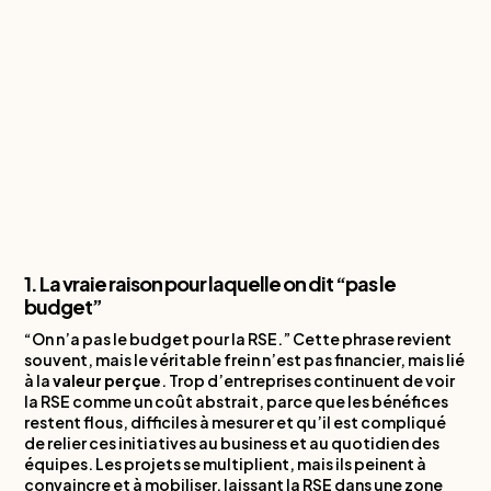
1. La vraie raison pour laquelle on dit “pas le
budget”
“On n’a pas le budget pour la RSE.” Cette phrase revient
souvent, mais le véritable frein n’est pas financier, mais lié
à la
valeur perçue
. Trop d’entreprises continuent de voir
la RSE comme un coût abstrait, parce que les bénéfices
restent flous, difficiles à mesurer et qu’il est compliqué
de relier ces initiatives au business et au quotidien des
équipes. Les projets se multiplient, mais ils peinent à
convaincre et à mobiliser, laissant la RSE dans une zone