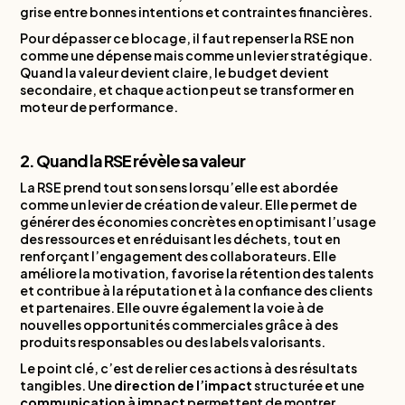
grise entre bonnes intentions et contraintes financières.
Pour dépasser ce blocage, il faut repenser la RSE non
comme une dépense mais comme un levier stratégique.
Quand la valeur devient claire, le budget devient
secondaire, et chaque action peut se transformer en
moteur de performance.
2. Quand la RSE révèle sa valeur
La RSE prend tout son sens lorsqu’elle est abordée
comme un levier de création de valeur. Elle permet de
générer des économies concrètes en optimisant l’usage
des ressources et en réduisant les déchets, tout en
renforçant l’engagement des collaborateurs. Elle
améliore la motivation, favorise la rétention des talents
et contribue à la réputation et à la confiance des clients
et partenaires. Elle ouvre également la voie à de
nouvelles opportunités commerciales grâce à des
produits responsables ou des labels valorisants.
Le point clé, c’est de relier ces actions à des résultats
tangibles. Une
direction de l’impact
structurée et une
communication à impact
permettent de montrer