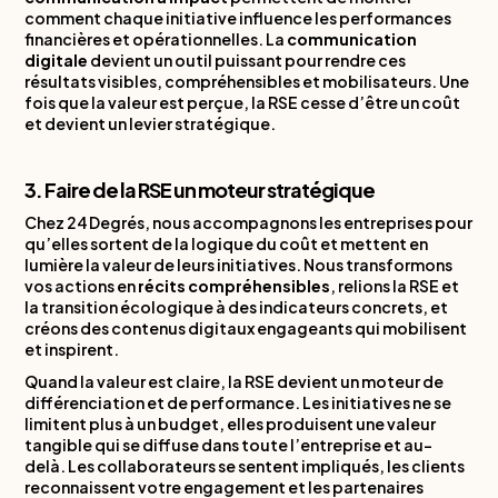
comment chaque initiative influence les performances
financières et opérationnelles. La
communication
digitale
devient un outil puissant pour rendre ces
résultats visibles, compréhensibles et mobilisateurs. Une
fois que la valeur est perçue, la RSE cesse d’être un coût
et devient un levier stratégique.
3. Faire de la RSE un moteur stratégique
Chez 24 Degrés, nous accompagnons les entreprises pour
qu’elles sortent de la logique du coût et mettent en
lumière la valeur de leurs initiatives. Nous transformons
vos actions en
récits compréhensibles
, relions la RSE et
la transition écologique à des indicateurs concrets, et
créons des contenus digitaux engageants qui mobilisent
et inspirent.
Quand la valeur est claire, la RSE devient un moteur de
différenciation et de performance. Les initiatives ne se
limitent plus à un budget, elles produisent une valeur
tangible qui se diffuse dans toute l’entreprise et au-
delà. Les collaborateurs se sentent impliqués, les clients
reconnaissent votre engagement et les partenaires