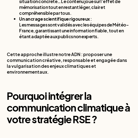
situation concrète… Le contenu joue sur l’effet de
mémorisation tout en restant léger, clair et
compréhensible par tous.
Un ancrage scientifique rigoureux
:
Les messages sont validés avec les équipes de Météo-
France, garantissant une information fiable, tout en
étant adaptée aux publics non experts.
Cette approche illustre notre ADN : proposer une
communication créative, responsable et engagée dans
la vulgarisation des enjeux climatiques et
environnementaux.
Pourquoi intégrer la
communication climatique à
votre stratégie RSE ?