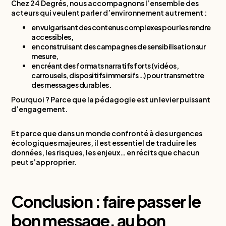
Chez 24 Degrés, nous accompagnons l’ensemble des
acteurs qui veulent parler d’environnement autrement :
en vulgarisant des contenus complexes pour les rendre
accessibles,
en construisant des campagnes de sensibilisation sur
mesure,
en créant des formats narratifs forts (vidéos,
carrousels, dispositifs immersifs…) pour transmettre
des messages durables.
Pourquoi ? Parce que la pédagogie est un levier puissant
d’engagement.
Et parce que dans un monde confronté à des urgences
écologiques majeures, il est essentiel de traduire les
données, les risques, les enjeux… en récits que chacun
peut s’approprier.
Conclusion : faire passer le
bon message, au bon