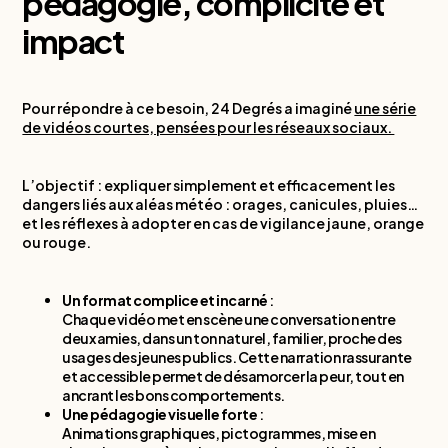
pédagogie, complicité et
impact
Pour répondre à ce besoin, 24 Degrés a imaginé
une série
de vidéos courtes, pensées pour les réseaux sociaux.
L’objectif : expliquer simplement et efficacement les
dangers liés aux aléas météo : orages, canicules, pluies…
et les réflexes à adopter en cas de vigilance jaune, orange
ou rouge.
Un format complice et incarné
:
Chaque vidéo met en scène une conversation entre
deux amies, dans un ton naturel, familier, proche des
usages des jeunes publics. Cette narration rassurante
et accessible permet de désamorcer la peur, tout en
ancrant les bons comportements.
Une pédagogie visuelle forte
:
Animations graphiques, pictogrammes, mise en