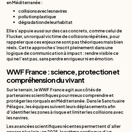
en Méditerranée :
collisions avec les navires
pollution plastique
dégradation de leur habitat
Elle s’appuie aussi sur des cas concrets, comme celui de
Flucker, un rorqual victime de collisions répétées, pour
rappeler que ces enjeux ne sont pas théoriques mais bien
réels. Cette approche s’inscrit pleinement dans une
logique de communication à impact : rendre visible ce
qui ne l’est pas, sans perdre en rigueur ni en émotion.
WWF France : science, protection et
compréhension du vivant
Sur le terrain, le WWF France agit aux côtés de
partenaires scientifiques pour mieux comprendre et
protéger les rorquals en Méditerranée. Dans le Sanctuaire
Pélagos, les équipes suivent leurs déplacements afin
d’identifier les zones à risque et limiter les collisions avec
les navires.
Les avancées scientifiques récentes permettent d’aller
encore plus loin : en 2025, le rythme cardiaque d’un