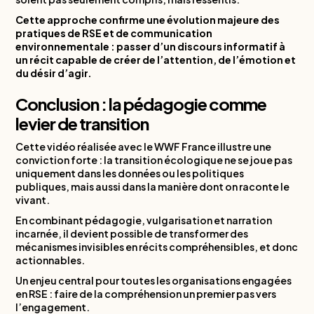
Cette approche confirme une évolution majeure des
pratiques de RSE et de communication
environnementale : passer d’un discours informatif à
un récit capable de créer de l’attention, de l’émotion et
du désir d’agir.
Conclusion : la pédagogie comme
levier de transition
Cette vidéo réalisée avec le WWF France illustre une
conviction forte : la transition écologique ne se joue pas
uniquement dans les données ou les politiques
publiques, mais aussi dans la manière dont on raconte le
vivant.
En combinant pédagogie, vulgarisation et narration
incarnée, il devient possible de transformer des
mécanismes invisibles en récits compréhensibles, et donc
actionnables.
Un enjeu central pour toutes les organisations engagées
en RSE : faire de la compréhension un premier pas vers
l’engagement.