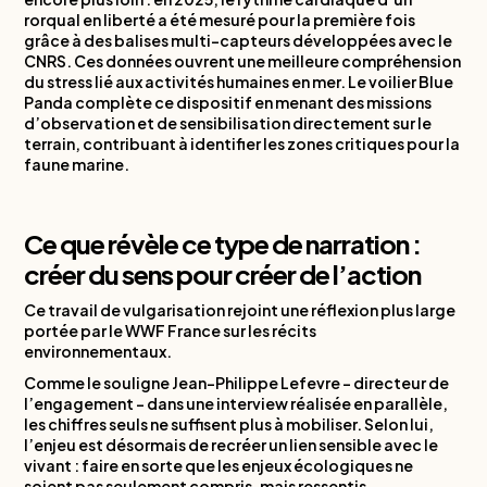
rorqual en liberté a été mesuré pour la première fois
grâce à des balises multi-capteurs développées avec le
CNRS. Ces données ouvrent une meilleure compréhension
du stress lié aux activités humaines en mer. Le voilier Blue
Panda complète ce dispositif en menant des missions
d’observation et de sensibilisation directement sur le
terrain, contribuant à identifier les zones critiques pour la
faune marine.
Ce que révèle ce type de narration :
créer du sens pour créer de l’action
Ce travail de vulgarisation rejoint une réflexion plus large
portée par le WWF France sur les récits
environnementaux.
Comme le souligne Jean-Philippe Lefevre - directeur de
l’engagement - dans une interview réalisée en parallèle,
les chiffres seuls ne suffisent plus à mobiliser. Selon lui,
l’enjeu est désormais de recréer un lien sensible avec le
vivant : faire en sorte que les enjeux écologiques ne
soient pas seulement compris, mais ressentis.