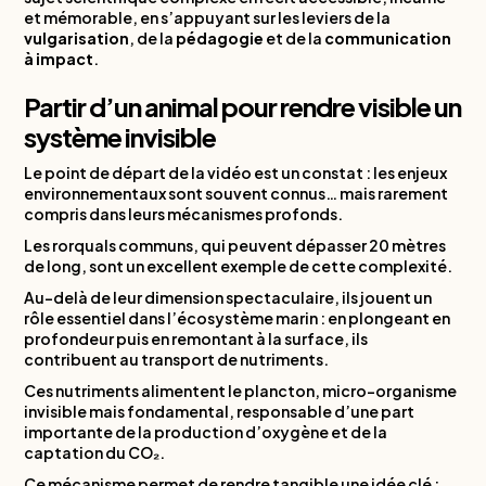
et mémorable, en s’appuyant sur les leviers de la
vulgarisation
, de la
pédagogie
et de la
communication
à impact
.
Partir d’un animal pour rendre visible un
système invisible
Le point de départ de la vidéo est un constat : les enjeux
environnementaux sont souvent connus… mais rarement
compris dans leurs mécanismes profonds.
Les rorquals communs, qui peuvent dépasser 20 mètres
de long, sont un excellent exemple de cette complexité.
Au-delà de leur dimension spectaculaire, ils jouent un
rôle essentiel dans l’écosystème marin : en plongeant en
profondeur puis en remontant à la surface, ils
contribuent au transport de nutriments.
Ces nutriments alimentent le plancton, micro-organisme
invisible mais fondamental, responsable d’une part
importante de la production d’oxygène et de la
captation du CO₂.
Ce mécanisme permet de rendre tangible une idée clé :