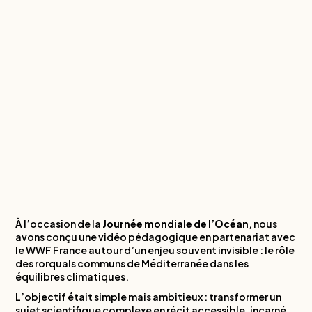
À l’occasion de la
Journée mondiale de l’Océan
, nous
avons conçu une vidéo pédagogique en partenariat avec
le WWF France autour d’un enjeu souvent invisible : le rôle
des rorquals communs de Méditerranée dans les
équilibres climatiques.
L’objectif était simple mais ambitieux : transformer un
sujet scientifique complexe en récit accessible, incarné