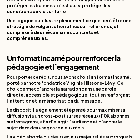
protéger les baleines, c’est aussi protéger les
conditions de vie sur Terre.
Une logique qui illustre pleinement ce que peut être une
stratégie de vulgarisation efficace : relier un sujet
complexe à des mécanismes concrets et
compréhensibles.
Un format incarné pour renforcer la
pédagogie et l’engagement
Pour porter ce récit, nous avons choisi un format incarné,
porté par notre fondatrice Virginie Hilssone-Lévy. Ce
choix permet d’ancrer la narration dans une parole
directe, accessible et pédagogique, tout en renforçant
l’attention et la mémorisation du message.
Le dispositif a également été pensé pour maximiser sa
diffusion via un cross-post sur ses réseaux (110K abonnés
sur Instagram), afin d’élargir l’audience et d’ancrer le
sujet dans des usages sociaux réels.
La vidéo aborde plusieurs enjeux majeurs liés aux rorquals